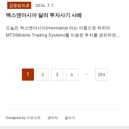
금융범죄💰
2026. 7. 7.
맥스앤아시아 달러 투자사기 사례
오늘은 맥스앤아시아(mexnasia) 라는 이름으로 허위의
MTS(Mobile Trading System)를 이용한 투자를 권유하면서
네이버 밴드방, 텔레그램 등을 통해 프로젝트를 진행한다면서
지수 투자, 레버리지 거래, IPO 상장, 해외선물, 코인투자 등으
로 고수익을 얻을 수 있다며 피해자들에게 접근한 뒤 피해자들
을 속여 투자자들로부터 투자를 유도하는 내용의 투자사기 사
례를 설명드리려고 합니다. 제347조(사기) ①사람을 기망하
1
···
2
3
4
254
여 재물의 교부를 받거나 재산상의 이익을 취득한 자는 10년
이하의 징역 또는 2천만원 이하의 벌금에 처한다. 형법 제347
조에서는 사기죄를 규정하고 있습니다. 주식리딩방 투자사기
의 경우, 주식 선물 거래 사기, 비상장 주식 사기, 공모주 사기,
코인사기 등과 마찬가지로 카카..
Designed by 어포스트
관리자
글쓰기