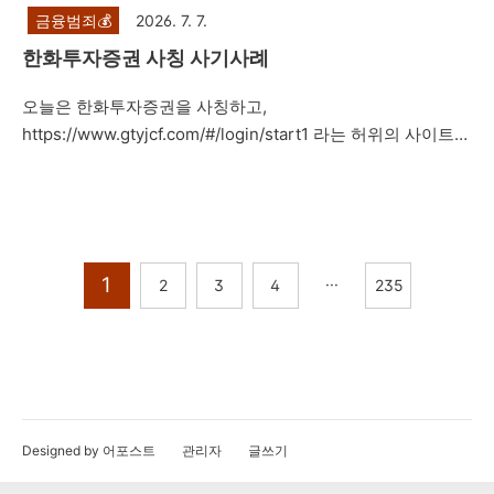
금융범죄💰
2026. 7. 7.
한화투자증권 사칭 사기사례
오늘은 한화투자증권을 사칭하고,
https://www.gtyjcf.com/#/login/start1 라는 허위의 사이트를
이용한 투자를 권유하면서 네이버 밴드방, 카카오톡 단체채팅
방 등을 통해 지수 투자, 레버리지 거래, IPO 상장, 해외선물 등
으로 고수익을 얻을 수 있다며 피해자들에게 접근한 뒤 피해자
들을 속여 투자자들로부터 투자를 유도하는 내용의 리딩방 투
자사기 사례를 설명드리려고 합니다.제347조(사기) ①사람
1
···
2
3
4
235
을 기망하여 재물의 교부를 받거나 재산상의 이익을 취득한 자
는 10년 이하의 징역 또는 2천만원 이하의 벌금에 처한다. 형
법 제347조에서는 사기죄를 규정하고 있습니다. 주식리딩방
투자사기의 경우, 주식 선물 거래 사기, 비상장 주식 사기, 공모
주 사기, 코인사기 등과 마찬가지로 카카오톡, ..
Designed by 어포스트
관리자
글쓰기