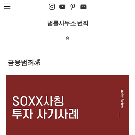
본문 바로가기
법률사무소 번화
홈
금융범죄💰