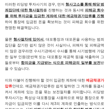
이러한 리딩방 투자사기의 경우, 먼저
형사고소를 통해 해당 범
죄집단에 대한 형사절차
를 진행하는 것과 동시에
피해금 회수
를 위해 투자금을 입금한 계좌에 대한 예금채권가압류를 진행
하여 통장에 입금된 돈을 확보하는 것이 피해금 회수를 위한
현명한 해결책입니다.
물론
형사절차에 있어서
, 대포통장과 대포폰을 사용하는 범죄
집단을 잡기란 쉽지 않은 것이 사실이나, 피해자 및 피해금액
이 많은 경우라면 수사기관에서 수사를 통해 사기범행에 가담
한 일부 인원(운반책 또는 대포통장 제공책 등)을 색출하여 그
들로부터
합의금을 지급받는 식으로 피해금의 일부를 보전
받
을 수 있습니다.
이와 더불어 진행해야 할 것이 입금한 계좌에 대한
예금채권가
압류
인데요. 예금채권가압류란 쉽게 말하면 그 계좌를 동결시
켜서 계좌에 있는 돈을 묶는 보전절차를 의미합니다. 리딩방
투자사기는 특성상 대포통장을 사용하므로 해당 통장으로 투
자금이 입금되면 이를 다시 제3의 계좌로 인출하는 방식으로