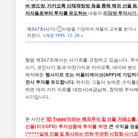
버 밴드방, 카카오톡 단체채팅방 등을 통해 해외 선물 
자자들로부터 투자를 유도하는
내용의
리딩방 투자사기
제347조(사기)
①사람을 기망하여 재물의 교부를 받거나 재
처한다.
<개정 1995. 12. 29.>
형법 제347조에서는 사기죄를 규정하고 있습니다. 주식
사기, 코인사기 등과 마찬가지로 카카오톡, 네이버 밴드
제작해둔
웹사이트 또는 어플리케이션(APP)에 가입하
면서 투자를 유도합니다.
하지만 그들이 보여준 수익률
하면 여러 가지 이유를 대면서(세금납부, 청약된 주식
사기입니다.
본 사안은
'ID Trade'이라는 해외주식 및 선물 거래소
선물(지수CFD) 투자상품에 투자를 하면
큰 수익을 얻
[
*****실제 인물 및 회사와는 전혀 무관한 사칭형 사기