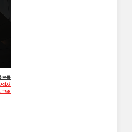
홍보를
약정서
. 그러