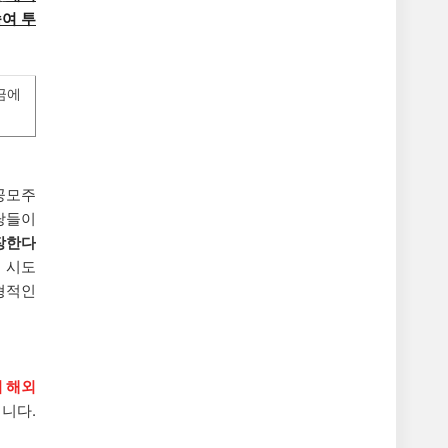
속여 투
금에
 공모주
당들이
장한다
 시도
형적인
 해외
니다.