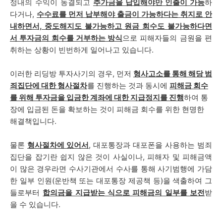
정내의 수익이 동결되고
추가금을 납입해야만 인출이 가능
하
다거나,
수수료를 먼저 납부해야 출금이 가능하다는 취지로 안
내하면서, 중도해지도 불가능하고 원금 회수도 불가능하다면
서 투자금의 회수를 거부하는 방식
으로 피해자들의 금원을 편
취하는 상황이 빈번하게 일어나고 있습니다.
이러한 리딩방 투자사기의 경우, 먼저
형사고소를 통해 해당 범
죄집단에 대한 형사절차
를 진행하는 것과 동시에
피해금 회수
를 위해 투자금을 입금한 계좌에 대한 지급정지를 진행
하여 통
장에 입금된 돈을 확보하는 것이 피해금 회수를 위한 현명한
해결책입니다.
물론
형사절차에 있어서
, 대포통장과 대포폰을 사용하는 범죄
집단을 잡기란 쉽지 않은 것이 사실이나, 피해자 및 피해금액
이 많은 경우라면 수사기관에서 수사를 통해 사기범행에 가담
한 일부 인원(운반책 또는 대포통장 제공책 등)을 색출하여 그
들로부터
합의금을 지급받는 식으로 피해금의 일부를 보전
받
을 수 있습니다.