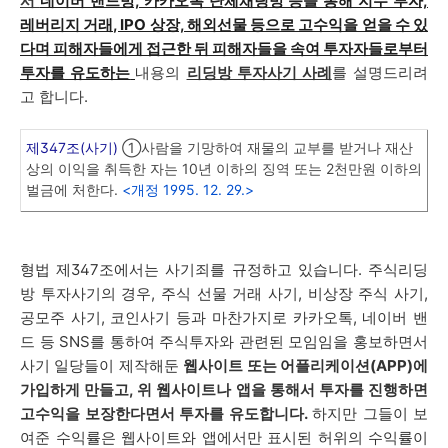
서
네이버 밴드방, 카카오톡 단체채팅방 등을 통해 지수 투자,
레버리지 거래, IPO 상장, 해외선물 등으로 고수익을 얻을 수 있
다며 피해자들에게 접근한 뒤 피해자들을 속여 투자자들로부터
투자를 유도하는
내용의
리딩방 투자사기 사례
를 설명드리려
고 합니다.
제347조(사기)
①사람을 기망하여 재물의 교부를 받거나 재산
상의 이익을 취득한 자는 10년 이하의 징역 또는 2천만원 이하의
벌금에 처한다.
<개정 1995. 12. 29.>
형법 제347조에서는 사기죄를 규정하고 있습니다. 주식리딩
방 투자사기의 경우, 주식 선물 거래 사기, 비상장 주식 사기,
공모주 사기, 코인사기 등과 마찬가지로 카카오톡, 네이버 밴
드 등 SNS를 통하여 주식투자와 관련된 모임임을 홍보하면서
사기 일당들이 제작해둔
웹사이트 또는 어플리케이션(APP)에
가입하게 만들고, 위 웹사이트나 앱을 통해서 투자를 진행하면
고수익을 보장한다면서 투자를 유도합니다.
하지만 그들이 보
여준 수익률은 웹사이트와 앱에서만 표시된 허위의 수익률이