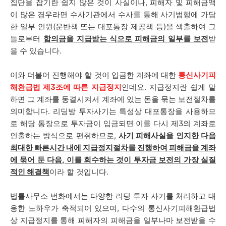
집단을 잡기란 쉽지 않은 것이 사실이나, 피해자 및 피해금액
이 많은 경우라면 수사기관에서 수사를 통해 사기범행에 가담
한 일부 인원(운반책 또는 대포통장 제공책 등)을 색출하여 그
들로부터
합의금을 지급받는 식으로 피해금의 일부를 보전
받
을 수 있습니다.
이와 더불어 진행해야 할 것이 입금한 계좌에 대한
통신사기피
해환급법 제3조에 따른 지급정지
인데요. 지급정지란 쉽게 말
하면 그 계좌를 동결시켜서 계좌에 있는 돈을 묶는 보전절차를
의미합니다. 리딩방 투자사기는 특성상 대포통장을 사용하므
로 해당 통장으로 투자금이 입금되면 이를 다시 제3의 계좌로
인출하는 방식으로 편취하므로,
사기 피해사실을 인지한 다음
최대한 빠른시간 내에 지급정지절차를 진행하여 피해금을 계좌
에 묶어 둔 다음, 이를 회수하는 것이 투자금 보전의 가장 실질
적인 해결책
이라 할 것입니다.
법률사무소 번화에서는 다양한 리딩 투자 사기를 처리하고 대
응한 노하우가 축적되어 있으며, 다수의 통신사기피해환급법
상 지급정지를 통해 피해자의 피해금을 일부나마 보전받을 수