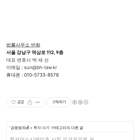
법률사무소 번화
서울 강남구 역삼로 112, 9층
대표 변호사 박 세 선
이메일 : sun@bh-law.kr
휴대폰 : 010-5733-8578
공감
구독하기
'
금융범죄💰
>
투자 사기
' 카테고리의 다른 글
윌셔어소시에이츠 사칭 피크포인트 프