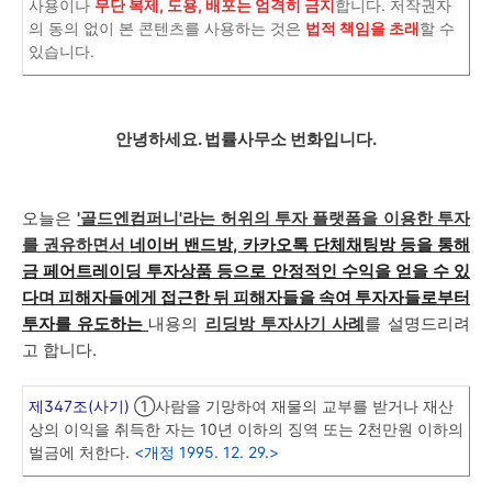
사용이나
무단 복제, 도용, 배포는 엄격히 금지
합니다. 저작권자
의 동의 없이 본 콘텐츠를 사용하는 것은
법적 책임을 초래
할 수
있습니다.
안녕하세요. 법률사무소 번화입니다.
오늘은
'골드엔컴퍼니'라는 허위의 투자 플랫폼을 이용한 투자
를 권유하면서
네이버 밴드방, 카카오톡 단체채팅방 등을 통해
금 페어트레이딩 투자상품 등으로 안정적인 수익을 얻을 수 있
다며 피해자들에게 접근한 뒤 피해자들을 속여 투자자들로부터
투자를 유도하는
내용의
리딩방 투자사기 사례
를 설명드리려
고 합니다.
제347조(사기)
①사람을 기망하여 재물의 교부를 받거나 재산
상의 이익을 취득한 자는 10년 이하의 징역 또는 2천만원 이하의
벌금에 처한다.
<개정 1995. 12. 29.>