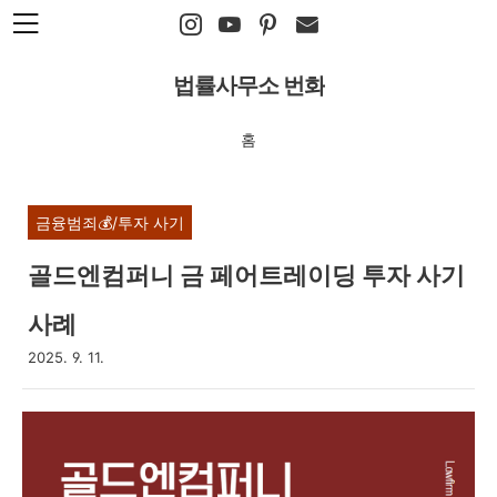
본문 바로가기
법률사무소 번화
홈
금융범죄💰/투자 사기
골드엔컴퍼니 금 페어트레이딩 투자 사기
사례
2025. 9. 11.