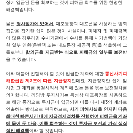
장에 입금된 돈을 확보하는 것이 피해금 회수를 위한 현명한
해결책입니다.
물론
형사절차에 있어서
, 대포통장과 대포폰을 사용하는 범죄
집단을 잡기란 쉽지 않은 것이 사실이나, 피해자 및 피해금액
이 많은 경우라면 수사기관에서 수사를 통해 사기범행에 가담
한 일부 인원(운반책 또는 대포통장 제공책 등)을 색출하여 그
들로부터
합의금을 지급받는 식으로 피해금의 일부를 보전
받
을 수 있습니다.
이와 더불어 진행해야 할 것이 입금한 계좌에 대한
통신사기피
해환급법 제3조에 따른 지급정지
인데요. 지급정지란 쉽게 말
하면 그 계좌를 동결시켜서 계좌에 있는 돈을 묶는 보전절차를
의미합니다. 리딩방 투자사기는 특성상 대포통장을 사용하므
로 해당 통장으로 투자금이 입금되면 이를 다시 제3의 계좌로
인출하는 방식으로 편취하므로,
사기 피해사실을 인지한 다음
최대한 빠른시간 내에 지급정지절차를 진행하여 피해금을 계좌
에 묶어 둔 다음, 이를 회수하는 것이 투자금 보전의 가장 실질
적인 해결책
이라 할 것입니다.