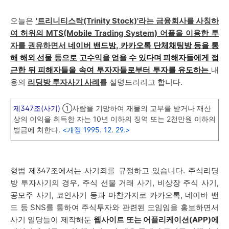
오늘은
'트리니티스탁(Trinity Stock)'라는 금융회사를 사칭하
여 허위의 MTS(Mobile Trading System) 어플을 이용한 투
자를 권유하면서
네이버 밴드방, 카카오톡 단체채팅방 등을 통
해 해외 선물 등으로 고수익을 얻을 수 있다며 피해자들에게 접
근한 뒤 피해자들을 속여 투자자들로부터 투자를 유도하는
내
용의
리딩방 투자사기 사례
를 설명드리려고 합니다.
제347조(사기)
①사람을 기망하여 재물의 교부를 받거나 재산
상의 이익을 취득한 자는 10년 이하의 징역 또는 2천만원 이하의
벌금에 처한다.
<개정 1995. 12. 29.>
형법 제347조에서는 사기죄를 규정하고 있습니다. 주식리딩
방 투자사기의 경우, 주식 선물 거래 사기, 비상장 주식 사기,
공모주 사기, 코인사기 등과 마찬가지로 카카오톡, 네이버 밴
드 등 SNS를 통하여 주식투자와 관련된 모임임을 홍보하면서
사기 일당들이 제작해둔
웹사이트 또는 어플리케이션(APP)에