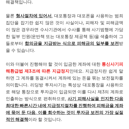
해결책입니다.
물론
형사절차에 있어서
, 대포통장과 대포폰을 사용하는 범죄
집단을 잡기란 쉽지 않은 것이 사실이나, 피해자 및 피해금액
이 많은 경우라면 수사기관에서 수사를 통해 사기범행에 가담
한 일부 인원(운반책 또는 대포통장 제공책 등)을 색출하여 그
들로부터
합의금을 지급받는 식으로 피해금의 일부를 보전
받
을 수 있습니다.
이와 더불어 진행해야 할 것이 입금한 계좌에 대한
통신사기피
해환급법 제3조에 따른 지급정지
인데요. 지급정지란 쉽게 말
하면 그 계좌를 동결시켜서 계좌에 있는 돈을 묶는 보전절차를
의미합니다. 리딩방 투자사기는 특성상 대포통장을 사용하므
로 해당 통장으로 투자금이 입금되면 이를 다시 제3의 계좌로
인출하는 방식으로 편취하므로,
사기 피해사실을 인지한 다음
최대한 빠른시간 내에 지급정지절차를 진행하여 피해금을 계좌
에 묶어 둔 다음, 이를 회수하는 것이 투자금 보전의 가장 실질
적인 해결책
이라 할 것입니다.