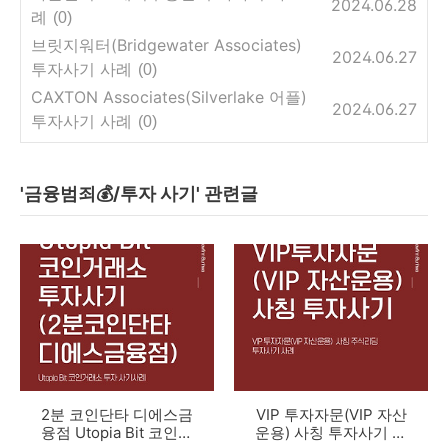
2024.06.28
례
(0)
브릿지워터(Bridgewater Associates)
2024.06.27
투자사기 사례
(0)
CAXTON Associates(Silverlake 어플)
2024.06.27
투자사기 사례
(0)
'금융범죄💰/투자 사기' 관련글
2분 코인단타 디에스금
VIP 투자자문(VIP 자산
융점 Utopia Bit 코인거
운용) 사칭 투자사기 사