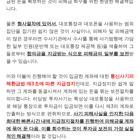
금된 돈을 확보하는 것이 피해금 회수를 위한 현명한 해결책입
니다.
물론
형사절차에 있어서
, 대포통장과 대포폰을 사용하는 범죄
집단을 잡기란 쉽지 않은 것이 사실이나, 피해자 및 피해금액
이 많은 경우라면 수사기관에서 수사를 통해 사기범행에 가담
한 일부 인원(운반책 또는 대포통장 제공책 등)을 색출하여 그
들로부터
합의금을 지급받는 식으로 피해금의 일부를 보전
받
을 수 있습니다.
이와 더불어 진행해야 할 것이 입금한 계좌에 대한
통신사기피
해환급법 제3조에 따른 지급정지
인데요. 지급정지란 쉽게 말
하면 그 계좌를 동결시켜서 계좌에 있는 돈을 묶는 보전절차를
의미합니다. 리딩방 투자사기는 특성상 대포통장을 사용하므
로 해당 통장으로 투자금이 입금되면 이를 다시 제3의 계좌로
인출하는 방식으로 편취하므로,
사기 피해사실을 인지한 다음
최대한 빠른시간 내에 지급정지절차를 진행하여 피해금을 계좌
에 묶어 둔 다음, 이를 회수하는 것이 투자금 보전의 가장 실질
적인 해결책
이라 할 것입니다.