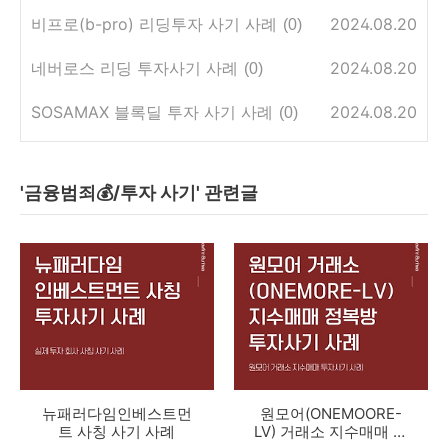
비프로(b-pro) 리딩투자 사기 사례
2024.08.20
(0)
네버로스 리딩 투자사기 사례
2024.08.20
(0)
SOSAMAX 블록딜 투자 사기 사례
2024.08.20
(0)
'금융범죄💰/투자 사기' 관련글
뉴패러다임인베스트먼
원모어(ONEMOORE-
트 사칭 사기 사례
LV) 거래소 지수매매 투