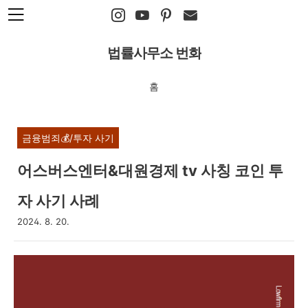
본문 바로가기
법률사무소 번화
홈
금융범죄💰/투자 사기
어스버스엔터&대원경제 tv 사칭 코인 투
자 사기 사례
2024. 8. 20.