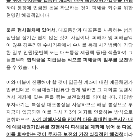
를 위해 투자금을 입금한 계좌에 대한 예금채권가압류를 진행
하여 통장에 입금된 돈을 확보하는 것이 피해금 회수를 위한
현명한 해결책입니다.
물론
형사절차에 있어서
, 대포통장과 대포폰을 사용하는 범죄
집단을 잡기란 쉽지 않은 것이 사실이나, 피해자 및 피해금액
이 많은 경우라면 수사기관에서 수사를 통해 사기범행에 가담
한 일부 인원(운반책 또는 대포통장 제공책 등)을 색출하여 그
들로부터
합의금을 지급받는 식으로 피해금의 일부를 보전
받
을 수 있습니다.
이와 더불어 진행해야 할 것이 입금한 계좌에 대한 예금채권가
압류인데요. 예금채권가압류란 쉽게 말하면 그 계좌를 동결시
켜서 계좌에 있는 돈을 묶는 보전절차를 의미합니다. 리딩방
투자사기는 특성상 대포통장을 사용하므로 해당 통장으로 투
자금이 입금되면 이를 다시 제3의 계좌로 인출하는 방식으로
편취하므로,
사기 피해사실을 인지한 다음 최대한 빠른시간 내
에 예금채권가압류를 진행하여 피해금을 계좌에 묶어 둔 다음,
이를 회수하는 것이 투자금 보전의 가장 실질적인 해결책
이라