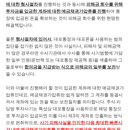
에 대한 형사절차
를 진행하는 것과 동시에
피해금 회수를 위해
투자금을 입금한 계좌에 대한 예금채권가압류를 진행
하여 통
장에 입금된 돈을 확보하는 것이 피해금 회수를 위한 현명한
해결책입니다.
물론
형사절차에 있어서
, 대포통장과 대포폰을 사용하는 범죄
집단을 잡기란 쉽지 않은 것이 사실이나, 피해자 및 피해금액
이 많은 경우라면 수사기관에서 수사를 통해 사기범행에 가담
한 일부 인원(운반책 또는 대포통장 제공책 등)을 색출하여 그
들로부터
합의금을 지급받는 식으로 피해금의 일부를 보전
받
을 수 있습니다.
이와 더불어 진행해야 할 것이 입금한 계좌에 대한 예금채권가
압류인데요. 예금채권가압류란 쉽게 말하면 그 계좌를 동결시
켜서 계좌에 있는 돈을 묶는 보전절차를 의미합니다. 주식 리
딩방 투자사기는 특성상 대포통장을 사용하므로 해당 통장으
로 투자금이 입금되면 이를 다시 제3의 계좌로 인출하는 방식
으로 편취하므로,
사기 피해사실을 인지한 다음 최대한 빠른시
간 내에 예금채권가압류를 진행하여 피해금을 계좌에 묶어 둔