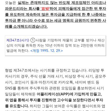
오늘은
실제는 존재하지도 않는
반
도체 제조업체인 아리조나
파운드리라는 회사
를
'표방'
하여
피해자들에게 접근한 뒤 투자
를 유도하며 계속하여 많은 투자금을 지급하에 한 후 나중에는
투자금 뿐 아니라 수수료 또는 세금 명목의 금원까지 편취한 사
례를 소개해드리겠습니다.
제347조(사기)
①사람을 기망하여 재물의 교부를 받거나 재산
상의 이익을 취득한 자는 10년 이하의 징역 또는 2천만원 이하의
벌금에 처한다.
<개정 1995. 12. 29.>
형법 제347조에서는 사기죄를 규정하고 있습니다. 리딩방 투
자사기의 경우, 주식 선물 거래 사기, 비상장 주식 사기, 공모주
사기, 코인사기 등과 마찬가지로 카카오톡, 네이버 밴드 등
SNS를 통하여 주식투자와 관련된 모임임을 홍보하면서 사기
일당들이 제작해둔
어플리케이션(APP)에 가입하게 만들고,
위 앱을 통해서 투자를 진행하면 고수익을 보장한다면서 투자
를 유도합니다.
하지만 그들이 보여준 수익률은 웹사이트와 앱