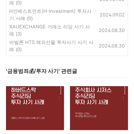
례
(0)
H인베스트먼트(H-Investment) 투자사
2024.09.02
기 사례
(0)
XAUEXCHANGE 거래소 리딩 사기 사
2024.08.30
례
(3)
바빌론 HTS 해외선물 투자사기 사기 사
2024.08.30
례
(0)
'금융범죄💰/투자 사기' 관련글