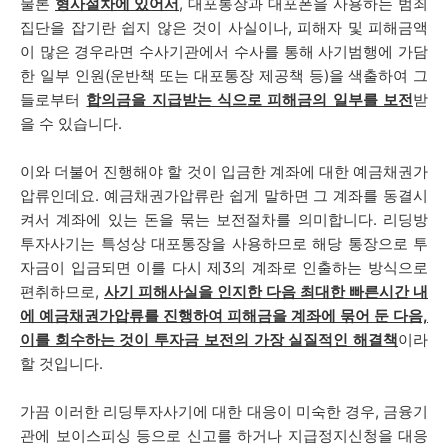
물론
형사절차에 있어서
, 대포통장과 대포폰을 사용하는 범죄
집단을 잡기란 쉽지 않은 것이 사실이나, 피해자 및 피해금액
이 많은 경우라면 수사기관에서 수사를 통해 사기범행에 가담
한 일부 인원(운반책 또는 대포통장 제공책 등)을 색출하여 그
들로부터
합의금을 지급받는 식으로 피해금의 일부를 보전
받
을 수 있습니다.
이와 더불어 진행해야 할 것이 입금한 계좌에 대한 예금채권가
압류인데요. 예금채권가압류란 쉽게 말하면 그 계좌를 동결시
켜서 계좌에 있는 돈을 묶는 보전절차를 의미합니다. 리딩방
투자사기는 특성상 대포통장을 사용하므로 해당 통장으로 투
자금이 입금되면 이를 다시 제3의 계좌로 인출하는 방식으로
편취하므로,
사기 피해사실을 인지한 다음 최대한 빠른시간 내
에 예금채권가압류를 진행하여 피해금을 계좌에 묶어 둔 다음,
이를 회수하는 것이 투자금 보전의 가장 실질적인 해결책
이라
할 것입니다.
가끔 이러한 리딩투자사기에 대한 대응이 미숙한 경우, 금융기
관에 보이스피싱 등으로 신고를 하거나 지급정지신청을 대응