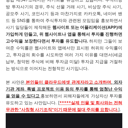
방 투자사기의 경우, 주식 선물 거래 사기, 비상장 주식 사기,
공모주 사기, 코인사기 등과 마찬가지로 카카오톡, 네이버 밴
드 등 SNS를 통하여 주식투자와 관련된 모임임을 홍보하면서
사기 일당들이 제작해둔
웹사이트 또는 어플리케이션(APP)에
가입하게 만들고, 위 웹사이트나 앱을 통해서 투자를 진행하면
고수익을 보장한다면서 투자를 유도합니다.
하지만 그들이 보
여준 수익률은 웹사이트와 앱에서만 표시된 허위의 수익률이
고, 투자금의 회수를 시도하면 여러 가지 이유를 대면서(세금
납부, 청약된 주식에 비해 투자금 미달) 투자금 지급을 거절하
는 방식으로 이어지는 전형적인 사기입니다.
본 사안은
본인들이 클라우드에셋 관계자라고 소개하며
,
외자
기관 계좌, 특별 프로젝트 이용 등의 투자
를 통해
엄청난
수익
을
얻을 수 있다고
홍보하면서 피해자들에게 가상자산 투자를
유도하고 있는 사안입니다. [
*****
실
제 인물 및 회사와는 전혀
무관한 "사칭형 사기조직"이기 때문에 절대 주의를 요합니다.
].