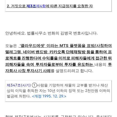
2. 거짓으로
제3조
제4항
에 따른 지급정지를 요청한 자
안녕하세요. 법률사무소 번화의 김병국 변호사입니다.
오늘은
'클라우드에셋' 이라는 MTS 플랫폼을 표방/
사칭하
여
텔레그램,
네이버 밴드방, 카카오톡 단체채팅방
등을 통하여 프
로젝트를 진행한다며 수익률을 미끼로 피해자들에게 접근한 뒤
피해자들을 속여 투자자들로부터 투자를 유도하는
내용의
투
자회사 사칭 투자사기 사례
를 설명드리려고 합니다.
제347조(사기)
①사람을 기망하여 재물의 교부를 받거나 재산
상의 이익을 취득한 자는 10년 이하의 징역 또는 2천만원 이하의
벌금에 처한다.
<개정 1995. 12. 29.>
형법 제347조에서는 사기죄를 규정하고 있습니다. 주식리딩