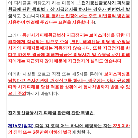
이 피해금을 되찾고자 하는 마음에
「
전기통신금융사기 피해금
환급에 관한 특별법
」상 지급정지를 하시는 경우가 빈번하게 발
생
하고 있습니다(
이를 권하는 입장에서는 주로 비법률적 방법을
사용하여 해결해 주겠다는 표현을 사용합니다
).
그러나
통신사기피해환급법상 지급정지는 보
이스피싱을 당한 피
해자에게 적용되는 법으로 주식, 코인, 해외선물 리딩 및 쇼핑몰
사기의 피해자들에게는 적용되지 않습니다.
또한 지급정지를 한
다고 하여도 결국에 피해환급금은 리딩사기 및 쇼핑몰 사기 피해
자에게는 지급되지 않기 때문에 지급정지의 실익도 없습니다.
이러한 사실을 모르고 직접 또는 제3자를 통하여
보이스피싱을
당했다고 수사기관에 거짓신고를 하시는 경우에는 아래 규정에
따라 사기피해를 당한 억울한 상황에서 형사처벌까지 받을 수 있
으니 주의
하시기 바랍니다.
전기통신금융사기 피해금 환급에 관한 특별법
제16조(벌칙)
다음 각 호의 어느 하나에 해당하는 자는
3년 이하
의 징역 또는 3천만원 이하의 벌금
에 처한다.