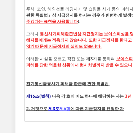
주식, 코인, 해외선물 리딩사기 및 쇼핑몰 사기 등의 피
관한 특별법
」상 지급정지를 하시는 경우가 빈번하게 발생
주겠다는 표현을 사용합니다
).
그러나
통신사기피해환급법상 지급정지는 보
이스피싱을 당
해자들에게는 적용되지 않습니다.
또한 지급정지를 한다고
않기 때문에 지급정지의 실익도 없습니다.
이러한 사실을 모르고 직접 또는 제3자를 통하여
보이스피
피해를 당한 억울한 상황에서 형사처벌까지 받을 수 있으니
전기통신금융사기 피해금 환급에 관한 특별법
제16조(벌칙)
다음 각 호의 어느 하나에 해당하는 자는
3년
2. 거짓으로
제3조
제4항
에 따른 지급정지를 요청한 자