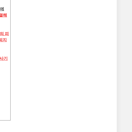
급에
해결해
의 피
되지
 사기