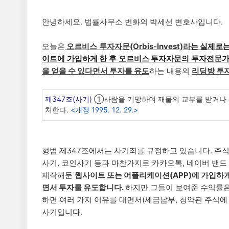
안녕하세요. 법률사무소 번화의 박세선 변호사입니다.
오늘은
오르비스 투자자문
(Orbis-Invest)
라
는 실
제로
이트에 가입하게 한 후 오르비스 투자자문의 투자전문가와
을 얻을 수 있다면서 투자를 유도
하는 내용의
리딩방 투
제347조(사기)
①사람을 기망하여 재물의 교부를 받거나 재
처한다.
<개정 1995. 12. 29.>
형법 제347조에서는 사기죄를 규정하고 있습니다. 주식
사기, 코인사기 등과 마찬가지로 카카오톡, 네이버 밴드
제작해둔
웹사이트 또는 어플리케이션(APP)에 가입하게
면서 투자를 유도합니다.
하지만 그들이 보여준 수익률은
하면 여러 가지 이유를 대면서(세금납부, 청약된 주식에
사기입니다.