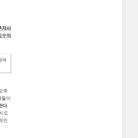
투자사
고수익
금에
공모주
당들이
한다
 시도
형적인