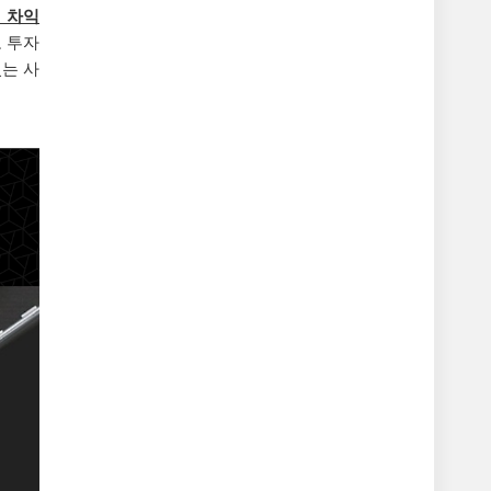
 차익
 투자
는 사