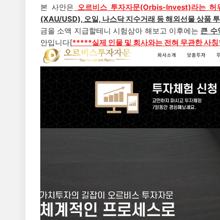
본 사안은
오르비스 투자자문
(Orbis-Invest)
라는 허
(XAU/USD), 오일, 나스닥 지수거래 등 해외선물 상품 
금을 소액 지급할테니 시험삼아 해보고 이후에는
큰
수
안입니다
[
*****실제 인물 및 회사와는 전혀 무관한 사