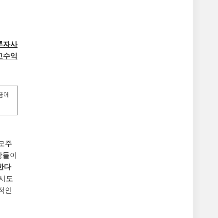
투자사
고수익
금에
공모주
당들이
한다
 시도
형적인