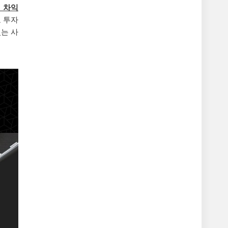
 차익
 투자
는 사