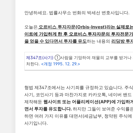
안녕하세요. 법률사무소 번화의 박세선 변호사입니다.
오늘은
오르비스 투자자문
(Orbis-Invest)
라
는 실
제로
이트에 가입하게 한 후 오르비스 투자자문의 투자전문가와
을 얻을 수 있다면서 투자를 유도
하는 내용의
리딩방 투
제347조(사기)
①사람을 기망하여 재물의 교부를 받거나 재
처한다.
<개정 1995. 12. 29.>
형법 제347조에서는 사기죄를 규정하고 있습니다. 주식
사기, 코인사기 등과 마찬가지로 카카오톡, 네이버 밴드
제작해둔
웹사이트 또는 어플리케이션(APP)에 가입하게
면서 투자를 유도합니다.
하지만 그들이 보여준 수익률은
하면 여러 가지 이유를 대면서(세금납부, 청약된 주식에
사기입니다.