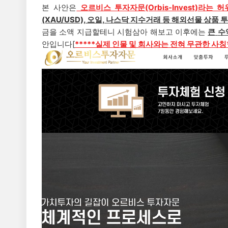
본 사안은
오르비스 투자자문
(Orbis-Invest)
라는 허
(XAU/USD), 오일, 나스닥 지수거래 등 해외선물 상품 
금을 소액 지급할테니 시험삼아 해보고 이후에는
큰
수
안입니다
[
*****실제 인물 및 회사와는 전혀 무관한 사