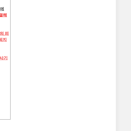
급에
해결해
의 피
되지
 사기