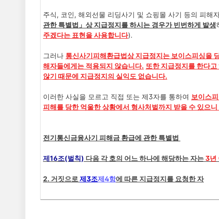
주식, 코인, 해외선물 리딩사기 및 쇼핑몰 사기 등의 피
관한 특별법
」상 지급정지를 하시는 경우가 빈번하게 발생
주겠다는 표현을 사용합니다
).
그러나
통신사기피해환급법상 지급정지는 보
이스피싱을 당
해자들에게는 적용되지 않습니다.
또한 지급정지를 한다고
않기 때문에 지급정지의 실익도 없습니다.
이러한 사실을 모르고 직접 또는 제3자를 통하여
보이스피
피해를 당한 억울한 상황에서 형사처벌까지 받을 수 있으니
전기통신금융사기 피해금 환급에 관한 특별법
제16조(벌칙)
다음 각 호의 어느 하나에 해당하는 자는
3년
2. 거짓으로
제3조
제4항
에 따른 지급정지를 요청한 자