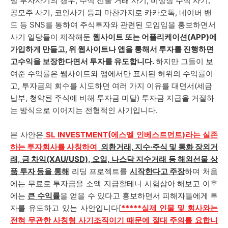
방 투자사기의 경우, 주식 선물 거래 사기, 비상장 주식 사기,
공모주 사기, 코인사기 등과 마찬가지로 카카오톡, 네이버 밴
드 등 SNS를 통하여 주식투자와 관련된 모임임을 홍보하면서
사기 일당들이 제작해둔
웹사이트 또는 어플리케이션(APP)에
가입하게 만들고, 위 웹사이트나 앱을 통해서 투자를 진행하면
고수익을 보장한다면서 투자를 유도합니다.
하지만 그들이 보
여준 수익률은 웹사이트와 앱에서만 표시된 허위의 수익률이
고, 투자금의 회수를 시도하면 여러 가지 이유를 대면서(세금
납부, 청약된 주식에 비해 투자금 미달) 투자금 지급을 거절하
는 방식으로 이어지는 전형적인 사기입니다.
본 사안은
SL INVESTMENT
(에스엘 인베스트먼트)
라는 실존
하는
투
자회사를 사칭하여
외환거래, 지수·주식 및 통화 장외거
래, 금 차익(XAU/USD), 오일, 나스닥 지수거래 등 해외선물 상
품 투자
등을 통해
리딩 프로젝트를
시작한다고 주장
하며 처음
에는 무료로 투자금을 소액 지급할테니 시험삼아 해보고 이후
에는
큰
수익률
을 얻을 수 있다고 홍보하면서 피해자들에게 투
자를 유도하고 있는 사안입니다
[
*****실제 인물 및 회사와는
전혀 무관한 사칭형 사기조직이기 때문에 절대 주의를 요합니