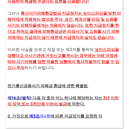
사용하여 해결해 주겠다는 표현을 사용합니다
).
그러나
통신사기피해환급법상 지급정지는 보
이스피싱을 당한 피
해자에게 적용되는 법으로 주식, 코인, 해외선물 리딩 및 쇼핑몰
사기의 피해자들에게는 적용되지 않습니다.
또한 지급정지를 한
다고 하여도 결국에 피해환급금은 리딩사기 및 쇼핑몰 사기 피해
자에게는 지급되지 않기 때문에 지급정지의 실익도 없습니다.
이러한 사실을 모르고 직접 또는 제3자를 통하여
보이스피싱을
당했다고 수사기관에 거짓신고를 하시는 경우에는 아래 규정에
따라 사기피해를 당한 억울한 상황에서 형사처벌까지 받을 수 있
으니 주의
하시기 바랍니다.
전기통신금융사기 피해금 환급에 관한 특별법
제16조(벌칙)
다음 각 호의 어느 하나에 해당하는 자는
3년 이하
의 징역 또는 3천만원 이하의 벌금
에 처한다.
2. 거짓으로
제3조
제4항
에 따른 지급정지를 요청한 자