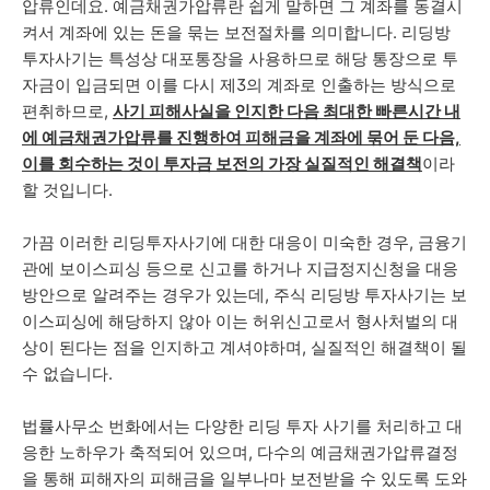
압류인데요. 예금채권가압류란 쉽게 말하면 그 계좌를 동결시
켜서 계좌에 있는 돈을 묶는 보전절차를 의미합니다. 리딩방
투자사기는 특성상 대포통장을 사용하므로 해당 통장으로 투
자금이 입금되면 이를 다시 제3의 계좌로 인출하는 방식으로
편취하므로,
사기 피해사실을 인지한 다음 최대한 빠른시간 내
에 예금채권가압류를 진행하여 피해금을 계좌에 묶어 둔 다음,
이를 회수하는 것이 투자금 보전의 가장 실질적인 해결책
이라
할 것입니다.
가끔 이러한 리딩투자사기에 대한 대응이 미숙한 경우, 금융기
관에 보이스피싱 등으로 신고를 하거나 지급정지신청을 대응
방안으로 알려주는 경우가 있는데, 주식 리딩방 투자사기는 보
이스피싱에 해당하지 않아 이는 허위신고로서 형사처벌의 대
상이 된다는 점을 인지하고 계셔야하며, 실질적인 해결책이 될
수 없습니다.
법률사무소 번화에서는 다양한 리딩 투자 사기를 처리하고 대
응한 노하우가 축적되어 있으며, 다수의 예금채권가압류결정
을 통해 피해자의 피해금을 일부나마 보전받을 수 있도록 도와