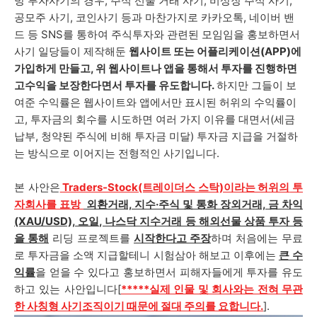
방 투자사기의 경우, 주식 선물 거래 사기, 비상장 주식 사기,
공모주 사기, 코인사기 등과 마찬가지로 카카오톡, 네이버 밴
드 등 SNS를 통하여 주식투자와 관련된 모임임을 홍보하면서
사기 일당들이 제작해둔
웹사이트 또는 어플리케이션(APP)에
가입하게 만들고, 위 웹사이트나 앱을 통해서 투자를 진행하면
고수익을 보장한다면서 투자를 유도합니다.
하지만 그들이 보
여준 수익률은 웹사이트와 앱에서만 표시된 허위의 수익률이
고, 투자금의 회수를 시도하면 여러 가지 이유를 대면서(세금
납부, 청약된 주식에 비해 투자금 미달) 투자금 지급을 거절하
는 방식으로 이어지는 전형적인 사기입니다.
본 사안은
Traders-Stock(트레이더스 스탁)
이
라는 허위의
투
자회사를 표방
외환거래, 지수·주식 및 통화 장외거래, 금 차익
(XAU/USD), 오일, 나스닥 지수거래 등 해외선물 상품 투자
등
을 통해
리딩 프로젝트를
시작한다고 주장
하며 처음에는 무료
로 투자금을 소액 지급할테니 시험삼아 해보고 이후에는
큰
수
익률
을 얻을 수 있다고 홍보하면서 피해자들에게 투자를 유도
하고 있는 사안입니다
[
*****실제 인물 및 회사와는 전혀 무관
한 사칭형 사기조직이기 때문에 절대 주의를 요합니다.
].