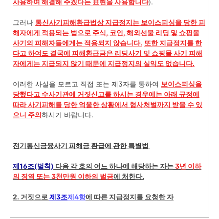
사용하여 해결해 주겠다는 표현을 사용합니다
).
그러나
통신사기피해환급법상 지급정지는 보
이스피싱을 당한 피
해자에게 적용되는 법으로 주식, 코인, 해외선물 리딩 및 쇼핑몰
사기의 피해자들에게는 적용되지 않습니다.
또한 지급정지를 한
다고 하여도 결국에 피해환급금은 리딩사기 및 쇼핑몰 사기 피해
자에게는 지급되지 않기 때문에 지급정지의 실익도 없습니다.
이러한 사실을 모르고 직접 또는 제3자를 통하여
보이스피싱을
당했다고 수사기관에 거짓신고를 하시는 경우에는 아래 규정에
따라 사기피해를 당한 억울한 상황에서 형사처벌까지 받을 수 있
으니 주의
하시기 바랍니다.
전기통신금융사기 피해금 환급에 관한 특별법
제16조(벌칙)
다음 각 호의 어느 하나에 해당하는 자는
3년 이하
의 징역 또는 3천만원 이하의 벌금
에 처한다.
2. 거짓으로
제3조
제4항
에 따른 지급정지를 요청한 자