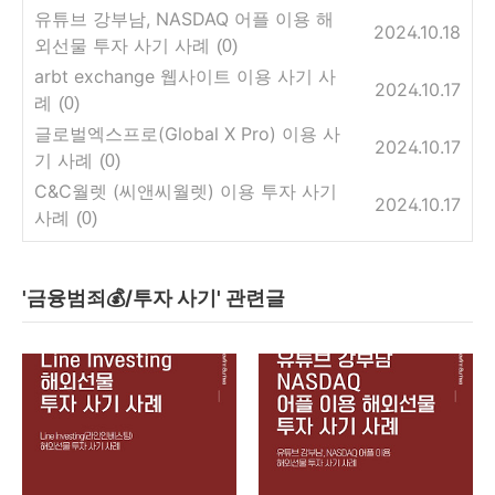
유튜브 강부남, NASDAQ 어플 이용 해
2024.10.18
외선물 투자 사기 사례
(0)
arbt exchange 웹사이트 이용 사기 사
2024.10.17
례
(0)
글로벌엑스프로(Global X Pro) 이용 사
2024.10.17
기 사례
(0)
C&C월렛 (씨앤씨월렛) 이용 투자 사기
2024.10.17
사례
(0)
'금융범죄💰/투자 사기' 관련글