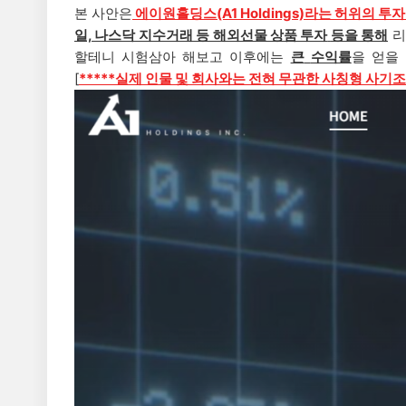
본 사안은
에이원홀딩스(A1 Holdings)
라는 허위의
투
자
일, 나스닥 지수거래 등 해외선물 상품 투자
등을 통해
리
할테니 시험삼아 해보고 이후에는
큰
수익률
을 얻을
[
*****실제 인물 및 회사와는 전혀 무관한 사칭형 사기