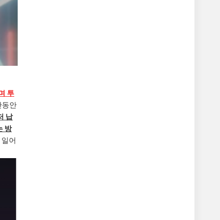
며 투
간동안
저 납
 방
 일어