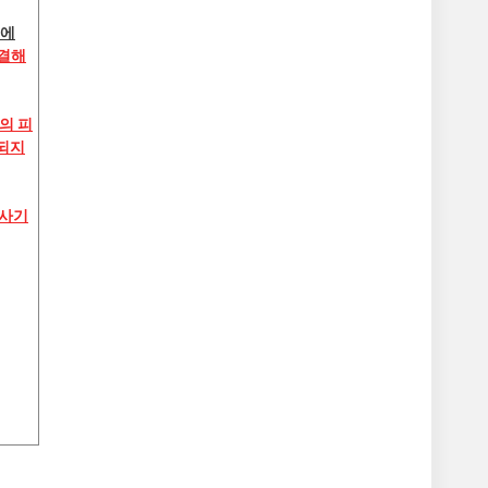
급에
해결해
의 피
되지
 사기