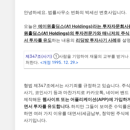
안녕하세요. 법률사무소 번화의 박세선 변호사입니다.
오늘은
에이원홀딩스(A1 Holdings)
라
는
투자자문회사를
원홀딩스(A1 Holdings)
의 투자전문가와 매니저의 주식,
서 투자를 유도
하는 내용의
리딩방 투자사기 사례
를 설
제347조(사기)
①사람을 기망하여 재물의 교부를 받거나 재
처한다.
<개정 1995. 12. 29.>
형법 제347조에서는 사기죄를 규정하고 있습니다. 주식
사기, 코인사기 등과 마찬가지로 카카오톡, 네이버 밴드
제작해둔
웹사이트 또는 어플리케이션(APP)에 가입하게
면서 투자를 유도합니다.
하지만 그들이 보여준 수익률은
하면 여러 가지 이유를 대면서(세금납부, 청약된 주식에
사기입니다.