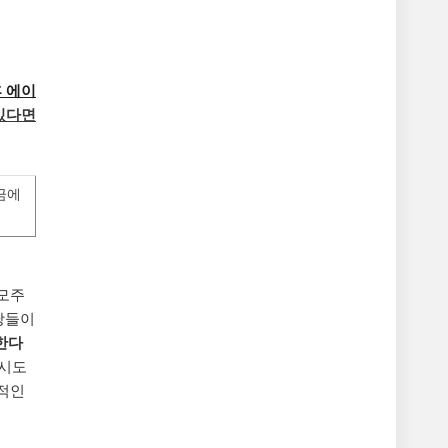
후
에이
있다면
금에
공모주
당들이
한다
 시도
형적인