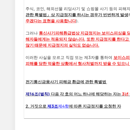
주식, 코인, 해외선물 리딩사기 및 쇼핑몰 사기 등의 피
관한 특별법
」상 지급정지를 하시는 경우가 빈번하게 발생
주겠다는 표현을 사용합니다
).
그러나
통신사기피해환급법상 지급정지는 보
이스피싱을 당
해자들에게는 적용되지 않습니다.
또한 지급정지를 한다고
않기 때문에 지급정지의 실익도 없습니다.
이러한 사실을 모르고 직접 또는 제3자를 통하여
보이스피
피해를 당한 억울한 상황에서 형사처벌까지 받을 수 있으니
전기통신금융사기 피해금 환급에 관한 특별법
제16조(벌칙)
다음 각 호의 어느 하나에 해당하는 자는
3년
2. 거짓으로
제3조
제4항
에 따른 지급정지를 요청한 자