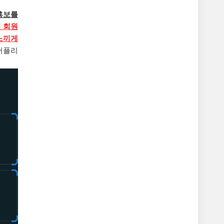
홍보를
 회원
느끼게
어플리