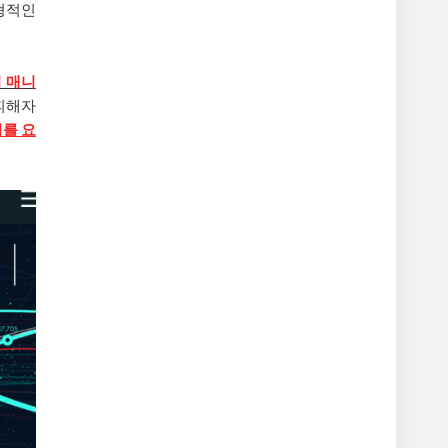
형적인
의 매니
피해자
의를 요