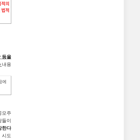
목적의
은
법적
방
등을
는
내용
금에
 공모주
당들이
장한다
 시도