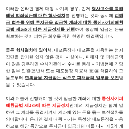
이러한 온라인 결제 대행 사기의 경우,
먼저
형사고소를 통해
해당 범죄집단에 대한 형사절차
를 진행하는 것과 동시에
피해
금 회수를 위해 투자금을 입금한 계좌에 대한
통신사기피해환
급법 제3조에 따른 지급정지
를 진행
하여 통장에 입금된 돈을
확보하는 것이 피해금 회수를 위한 현명한 해결책입니다.
물론
형사절차에 있어서
, 대포통장과 대포폰을 사용하는 범죄
집단을 잡기란 쉽지 않은 것이 사실이나, 피해자 및 피해금액
이 많은 경우라면 수사기관에서 수사를 통해 사기범행에 가담
한 일부 인원(운반책 또는 대포통장 제공책 등)을 색출하여 그
들로부터
합의금을 지급받는 식으로 피해금의 일부를 보전
받
을 수 있습니다.
이와 더불어 진행해야 할 것이 입금한 계좌에 대한
통신사기피
해환급법 제3조에 따른 지급정지
인데요. 지급정지란 쉽게 말
하면 그 계좌를 동결시켜서 계좌에 있는 돈을 묶는 보전절차를
의미합니다. 온라인 결제 대행 사기는 특성상 대포통장을 사용
하므로 해당 통장으로 투자금이 입금되면 이를 다시 제3의 계