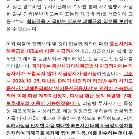
이 많은 경우라면 수사기관에서 수사를 통해 사기범행에 가담
한 일부 인원(운반책 또는 대포통장 제공책 등)을 색출하여 그
들로부터
합의금을 지급받는 식으로 피해금의 일부를 보전
받
을 수 있습니다.
이와 더불어 진행해야 할 것이 입금한 계좌에 대한
통신사기피
해환급법 제3조에 따른 지급정지
인데요. 지급정지란 쉽게 말
하면 그 계좌를 동결시켜서 계좌에 있는 돈을 묶는 보전절차를
의미합니다.
과거에는 통신사기피해환급법상 지급정지에는 리
딩사기가 포함되지 않아 지급정지가 불가능
하였습니다.
그러
나 2024. 10. 25. 대법원 판례가 변경되어 리딩방 투자 사기도
통신사기피해환급법상 '전기통신금융사기'로 인정이 가능하게
되어 이에 따른 계좌지급정지, 피해금 환급 등의 특별한 구제,
보호제도의 이용이 가능해졌습니다.
리딩방 투자사기는 특성
상 대포통장을 사용하므로 해당 통장으로 투자금이 입금되면
이를 다시 제3의 계좌로 인출하는 방식으로 편취하므로,
사기
피해사실을 인지한 다음 최대한 빠른시간 내에 지급정지절차를
진행하여 피해금을 계좌에 묶어 둔 다음, 이를 회수하는 것이 투