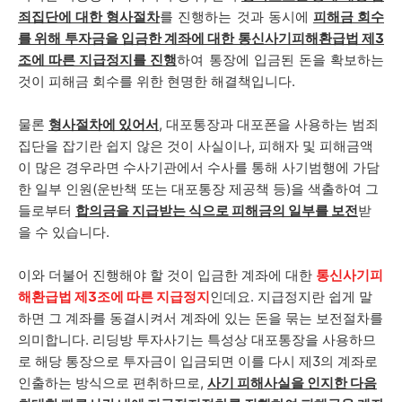
죄집단에 대한 형사절차
를 진행하는 것과 동시에
피해금 회수
를 위해 투자금을 입금한 계좌에 대한 통신사기피해환급법 제3
조에 따른 지급정지를 진행
하여 통장에 입금된 돈을 확보하는
것이 피해금 회수를 위한 현명한 해결책입니다.
물론
형사절차에 있어서
, 대포통장과 대포폰을 사용하는 범죄
집단을 잡기란 쉽지 않은 것이 사실이나, 피해자 및 피해금액
이 많은 경우라면 수사기관에서 수사를 통해 사기범행에 가담
한 일부 인원(운반책 또는 대포통장 제공책 등)을 색출하여 그
들로부터
합의금을 지급받는 식으로 피해금의 일부를 보전
받
을 수 있습니다.
이와 더불어 진행해야 할 것이 입금한 계좌에 대한
통신사기피
해환급법 제3조에 따른 지급정지
인데요. 지급정지란 쉽게 말
하면 그 계좌를 동결시켜서 계좌에 있는 돈을 묶는 보전절차를
의미합니다. 리딩방 투자사기는 특성상 대포통장을 사용하므
로 해당 통장으로 투자금이 입금되면 이를 다시 제3의 계좌로
인출하는 방식으로 편취하므로,
사기 피해사실을 인지한 다음