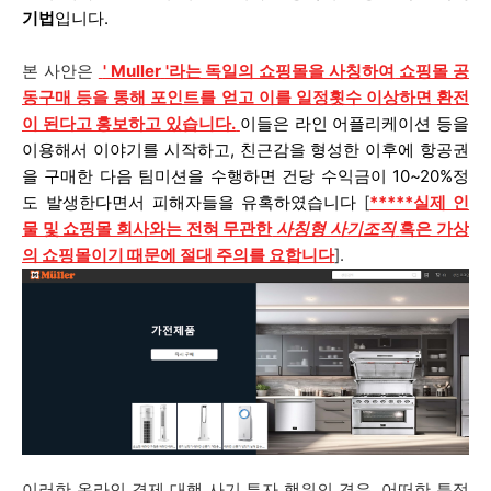
기법
입니다.
본 사안은
'
Muller
'라는 독일의 쇼핑몰을 사칭하여
쇼핑몰 공
동구매 등을 통해 포인트를 얻고 이를 일정횟수 이상하면 환전
이 된다고 홍보하고 있습니다.
이들은 라인 어플리케이션 등을
이용해서 이야기를 시작하고, 친근감을 형성한 이후에 항공권
을 구매한 다음 팀미션을 수행하면 건당 수익금이 10~20%정
도 발생한다면서 피해자들을 유혹하였습니다
[
*****
실
제 인
물 및 쇼핑몰 회사와는 전혀 무관한
사칭형 사기조직
혹은 가상
의 쇼핑몰이기 때문에 절대 주의를 요합니다
].
이러한 온라인 결제 대행 사기 투자 행위의 경우, 어떠한 특정