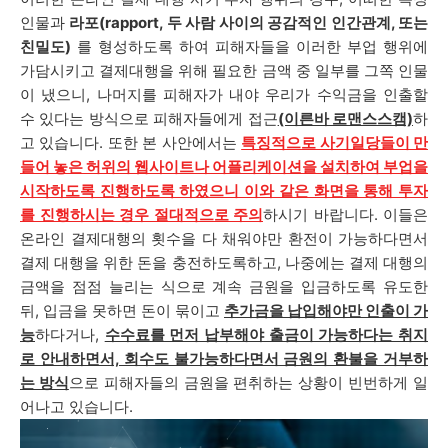
인물과
라포(rapport, 두 사람 사이의 공감적인 인간관계, 또는
친밀도)
를 형성하도록 하여 피해자들을 이러한 부업 행위에
가담시키고 결제대행을 위해 필요한 금액 중 일부를 그쪽 인물
이 냈으니, 나머지를 피해자가 내야 우리가 수익금을 인출할
수 있다는 방식으로 피해자들에게 접근
(이른바 로맨스스캠)
하
고 있습니다. 또한
본 사안에서는
특징적으로 사기일당들이 만
들어 놓은 허위의 웹사이트나 어플리케이션을 설치하여 부업을
시작하도록 진행하도록 하였으니 이와 같은 화면을 통해 투자
를 진행하시는 경우 절대적으로 주의
하시기 바랍니다. 이들은
온라인 결제대행의 횟수을 다 채워야만 환전이 가능하다면서
결제 대행을 위한 돈을 충전하도록하고, 나중에는 결제 대행의
금액을 점점 늘리는 식으로 계속 금원을 입금하도록 유도한
뒤, 입금을 못하면 돈이 묶이고
추가금을 납입해야만 인출이 가
능
하다거나,
수수료를 먼저 납부해야 출금이 가능하다는 취지
로 안내하면서, 회수도 불가능하다면서 금원의 환불을 거부하
는 방식
으로 피해자들의 금원을 편취하는 상황이 빈번하게 일
어나고 있습니다.