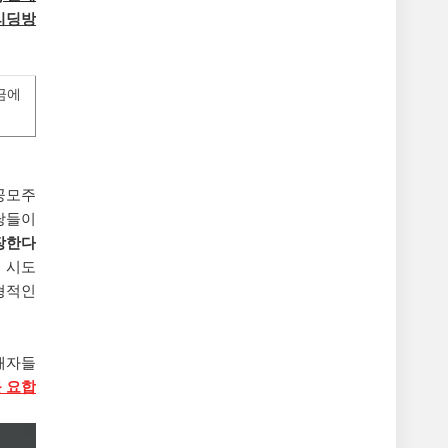
리딩방
금에
 공모주
당들이
장한다
 시도
형적인
해자들
를 요합