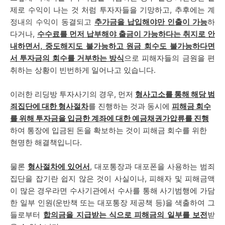
제로 수익이 나는 것 처럼 투자자들을 기망하고, 추후에는
계
정내의 수익이 동결되고
추가금을 납입해야만 인출이 가능
하
다거나,
수수료를 먼저 납부해야 출금이 가능하다는 취지로 안
내하면서, 중도해지도 불가능하고 원금 회수도 불가능하다면
서 투자금의 회수를 거부하는 방식
으로 피해자들의 금원을 편
취하는 상황이 빈번하게 일어나고 있습니다.
이러한 리딩방 투자사기의 경우, 먼저
형사고소를 통해 해당 범
죄집단에 대한 형사절차
를 진행하는 것과 동시에
피해금 회수
를 위해 투자금을 입금한 계좌에 대한 예금채권가압류를 진행
하여 통장에 입금된 돈을 확보하는 것이 피해금 회수를 위한
현명한 해결책입니다.
물론
형사절차에 있어서
, 대포통장과 대포폰을 사용하는 범죄
집단을 잡기란 쉽지 않은 것이 사실이나, 피해자 및 피해금액
이 많은 경우라면 수사기관에서 수사를 통해 사기범행에 가담
한 일부 인원(운반책 또는 대포통장 제공책 등)을 색출하여 그
들로부터
합의금을 지급받는 식으로 피해금의 일부를 보전
받