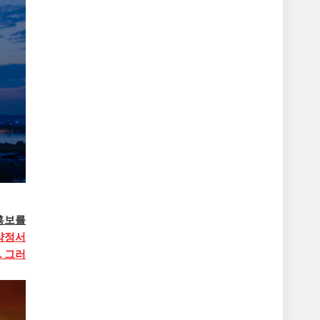
홍보를
약정서
. 그러