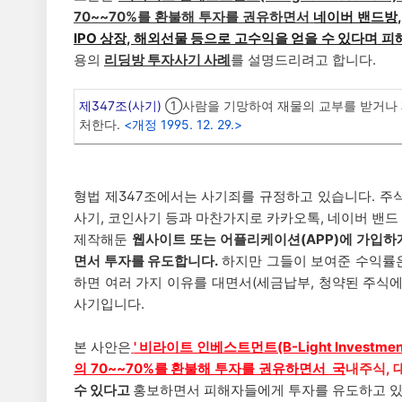
70~~70%를 환불해 투자를 권유하면서
네이버 밴드방,
IPO 상장, 해외선물 등으로 고수익을 얻을 수 있다며
용의
리딩방 투자사기 사례
를 설명드리려고 합니다.
제347조(사기)
①사람을 기망하여 재물의 교부를 받거나 재
처한다.
<개정 1995. 12. 29.>
형법 제347조에서는 사기죄를 규정하고 있습니다. 주식
사기, 코인사기 등과 마찬가지로 카카오톡, 네이버 밴드
제작해둔
웹사이트 또는 어플리케이션(APP)에 가입하
면서 투자를 유도합니다.
하지만 그들이 보여준 수익률
하면 여러 가지 이유를 대면서(세금납부, 청약된 주식
사기입니다.
본 사안은
'
비라이트 인베스트먼트(B-Light Investmen
의 70~~70%를 환불해 투자를 권유하면서
국
내주식, 
수 있다고
홍보하면서 피해자들에게 투자를 유도하고 있는