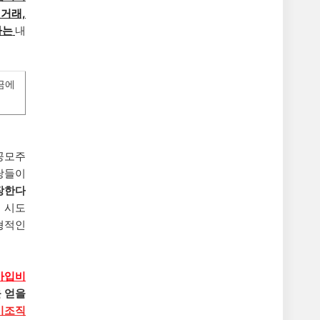
 거래,
하는
내
금에
 공모주
당들이
장한다
 시도
형적인
가입비
 얻을
사기조직