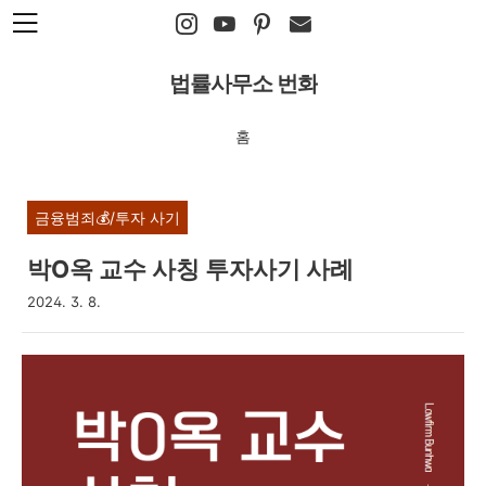
본문 바로가기
법률사무소 번화
홈
금융범죄💰/투자 사기
박O옥 교수 사칭 투자사기 사례
2024. 3. 8.