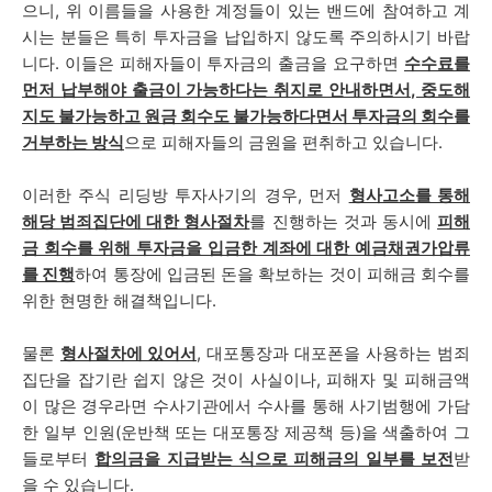
으니, 위 이름들을 사용한 계정들이 있는 밴드에 참여하고 계
시는 분들은 특히 투자금을 납입하지 않도록 주의하시기 바랍
니다. 이들은 피해자들이 투자금의 출금을 요구하면
수수료를
먼저 납부해야 출금이 가능하다는 취지로 안내하면서, 중도해
지도 불가능하고 원금 회수도 불가능하다면서 투자금의 회수를
거부하는 방식
으로 피해자들의 금원을 편취하고 있습니다.
이러한 주식 리딩방 투자사기의 경우, 먼저
형사고소를 통해
해당 범죄집단에 대한 형사절차
를 진행하는 것과 동시에
피해
금 회수를 위해 투자금을 입금한 계좌에 대한 예금채권가압류
를 진행
하여 통장에 입금된 돈을 확보하는 것이 피해금 회수를
위한 현명한 해결책입니다.
물론
형사절차에 있어서
, 대포통장과 대포폰을 사용하는 범죄
집단을 잡기란 쉽지 않은 것이 사실이나, 피해자 및 피해금액
이 많은 경우라면 수사기관에서 수사를 통해 사기범행에 가담
한 일부 인원(운반책 또는 대포통장 제공책 등)을 색출하여 그
들로부터
합의금을 지급받는 식으로 피해금의 일부를 보전
받
을 수 있습니다.