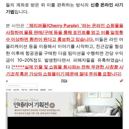
들의 계좌로 받은 뒤 이를 편취하는 방식의
신종 온라인 사기
기법
입니다.
본 사안은
'
체리퍼플(Cherry Purple)
'라는
온라인 쇼핑몰
을
사칭하여 물품 판매/구매
등을 통해 포인트를 얻고 이를 일정횟
수 이상하면 환전이 된다고 홍보하고 있습니다.
이들은 라인 어
플리케이션 등을 이용해서 이야기를 시작하고, 친근감을 형성
한 이후에 항공권을 구매한 다음 팀미션을 수행하면 건당 수익
금이 10~20%정도 발생한다면서 피해자들을 유혹하였습니
다
[
*****
실
제 인물 및 쇼핑몰 회사와는 전혀 무관한
사칭형 사
기조직
혹은 가상의 쇼핑몰이기 때문에 절대 주의를 요합니다
].