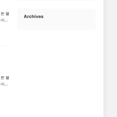
 본 블
Archives
용이
 것
 단체
자들을
. 제
 본 블
용이
 것
 하루
온라인
교부를