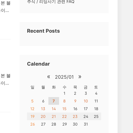
주식 / 리딩사기 관련 FAQ
 본 블
용이
 것
Recent Posts
 통해
자들
Calendar
«
»
 본 블
2025/01
용이
일
월
화
수
목
금
토
 것
1
2
3
4
5
6
7
8
9
10
11
 단체
12
13
14
15
16
17
18
있다며
19
20
21
22
23
24
25
투자사
26
27
28
29
30
31