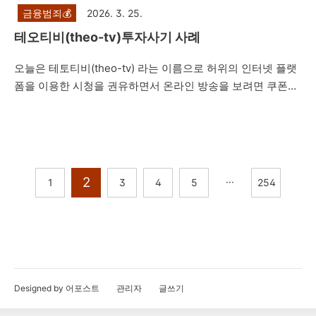
금융범죄💰
2026. 3. 25.
테오티비(theo-tv)투자사기 사례
오늘은 테토티비(theo-tv) 라는 이름으로 허위의 인터넷 플랫
폼을 이용한 시청을 권유하면서 온라인 방송을 보려면 쿠폰을
구매해야 하는데, 쿠폰을 구매할 수 있도록 그 안에 사이버 머
니를 이체해주고, 금액 이체를 잘못해서 그 금액을 현금화 할
수 있다고 하며 현금으로 출금을 하려면 쿠폰을 구매해야 하고
구매후 그 금액도 전액 현금화 가능하다며 계속된 입금을 유도
하는 내용의 투자사기 사례를 설명드리려고 합니다. 제347조
2
···
1
3
4
5
254
(사기) ①사람을 기망하여 재물의 교부를 받거나 재산상의 이
익을 취득한 자는 10년 이하의 징역 또는 2천만원 이하의 벌금
에 처한다. 형법 제347조에서는 사기죄를 규정하고 있습니다.
위와 같은 투자사기의 경우, 주식 선물 거래 사기, 비상장 주식
사기, 공모주 사기, 코인사기 등과 마찬..
Designed by 어포스트
관리자
글쓰기