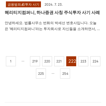
금융범죄💰/투자 사기
2024. 7. 23.
헤리티지컴퍼니, 하나증권 사칭 주식투자 사기 사례
안녕하세요. 법률사무소 번화의 박세선 변호사입니다. 오늘
은 '헤리티지컴퍼니'라는 투자회사로 자신들을 소개하면서, 네
이버 밴드방 등을 통해 '하나증권'과 협업하여 프로젝트를 진
행한다면서 수익률을 미끼로 피해자들에게 접근한 뒤 피해자
들을 속여 투자자들로부터 투자를 유도하는 내용의 리딩방 투
자사기 사례를 설명드리려고 합니다. 제347조(사기) ①사람
을 기망하여 재물의 교부를 받거나 재산상의 이익을 취득한 자
222
···
1
219
220
221
223
224
는 10년 이하의 징역 또는 2천만원 이하의 벌금에 처한다. 형
법 제347조에서는 사기죄를 규정하고 있습니다. 주식리딩방
···
225
254
투자사기의 경우, 주식 선물 거래 사기, 비상장 주식 사기, 공모
주 사기, 코인사기 등과 마찬가지로 카카오톡, 네이버 밴드 등
SNS를 통하여 주식투자와 관련된 모임임을 홍보하면서 사..