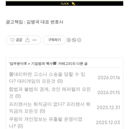
광고책임 : 김병국 대표 변호사
공감
구독하기
'
업무분야📄
>
기업범죄·특수🏢
' 카테고리의 다른 글
롤대리하면 고소나 소송을 당할 수 있
2026.01.16
다? 대리게임의 모든것
(0)
합법과 불법의 경계, 코인 레퍼럴의 모든
2026.01.15
것
(0)
프리랜서는 퇴직금이 없다? 프리랜서 퇴
2025.12.31
직금의 모든것
(0)
쿠팡의 개인정보는 유출될 운명이였
2025.12.03
나?
(0)