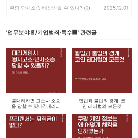
쿠팡 단체소송 배상받을 수 있나?
2025.12.01
(0)
'업무분야📄/기업범죄·특수🏢' 관련글
롤대리하면 고소나 소송
합법과 불법의 경계, 코
을 당할 수 있다? 대리게
인 레퍼럴의 모든것
임의 모든것