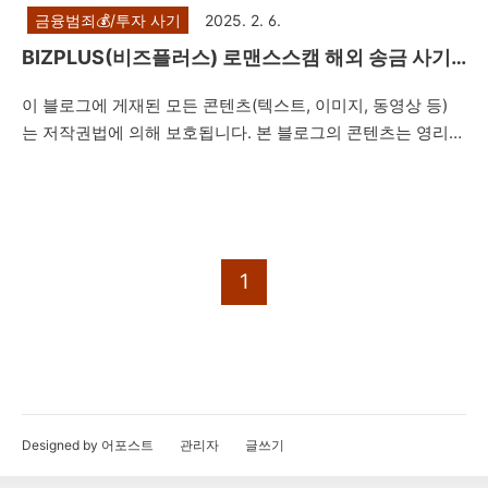
금융범죄💰/투자 사기
2025. 2. 6.
BIZPLUS(비즈플러스) 로맨스스캠 해외 송금 사기
사례
이 블로그에 게재된 모든 콘텐츠(텍스트, 이미지, 동영상 등)
는 저작권법에 의해 보호됩니다. 본 블로그의 콘텐츠는 영리적
목적 없는 공익적 목적의 재사용만이 허용됩니다. 다만, 상업
적 사용이나 무단 복제, 도용, 배포는 엄격히 금지합니다. 저작
권자의 동의 없이 본 콘텐츠를 사용하는 것은 법적 책임을 초
래할 수 있습니다. 안녕하세요. 법률사무소 번화입니다. 오늘
은 'BIZPLUS(비즈플러스)'라는 허위의 해외송금사이트를 이
1
용한 송금 투자를 권유하면서 네이버 밴드방, 카카오톡 단체채
팅방, 텔레그램 등을 통해 고수익을 얻을 수 있다며 피해자들
에게 접근한 뒤 피해자들을 속여 투자자들로부터 투자를 유도
하는 내용의 리딩방 투자사기 사례를 설명드리려고 합니다. 제
347조(사기) ①사람을 기망하여 재물의 교부를 받거..
Designed by 어포스트
관리자
글쓰기