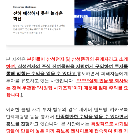
본 사안은
본인들이 삼성전자 및 삼성증권의 관계자라고 소개
하며
, 삼성전자의 주식 잔여물량을 저렴하게 구입하여
투자
를
통해
엄청난
수익을
얻을 수 있다고
홍보하면서 피해자들에게
투자를 유도하고 있는 사안입니다. [
*****
실
제 인물 및 회사와
는 전혀 무관한 "사칭형 사기조직"이기 때문에 절대 주의를 요
합니다.
].
이러한 불법 사기 투자 행위의 경우
네이버 밴드방, 카카오톡
단체채팅방
등을 통해서
만족할만한 수익을 얻을 수 있다면서
홍보를 진행
하고 있습니다. 본 사안에서는
특징적으로 사기일
당들이 만들어 놓은 미끼 홍보용 웹사이트에 접속하여
회원 가