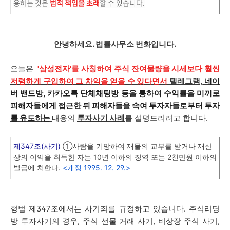
용하는 것은
법적 책임을 초래
할 수 있습니다.
안녕하세요. 법률사무소 번화입니다.
오늘은
'삼성전자'를 사칭하여 주식 잔여물량을 시세보다 훨씬
저렴하게 구입하여 그 차익을 얻을 수 있다면서
텔레그램,
네이
버 밴드방, 카카오톡 단체채팅방
등을 통하여 수익률을 미끼로
피해자들에게 접근한 뒤 피해자들을 속여 투자자들로부터 투자
를 유도하는
내용의
투자사기 사례
를 설명드리려고 합니다.
제347조(사기)
①사람을 기망하여 재물의 교부를 받거나 재산
상의 이익을 취득한 자는 10년 이하의 징역 또는 2천만원 이하의
벌금에 처한다.
<개정 1995. 12. 29.>
형법 제347조에서는 사기죄를 규정하고 있습니다. 주식리딩
방 투자사기의 경우, 주식 선물 거래 사기, 비상장 주식 사기,