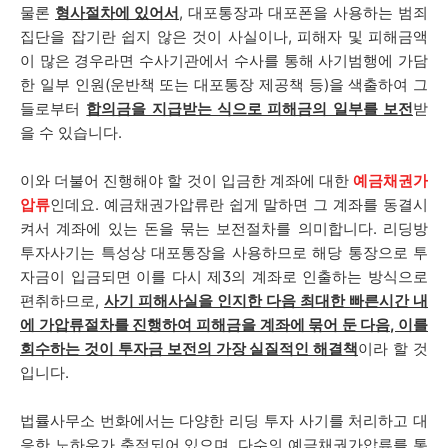
물론
형사절차에 있어서
, 대포통장과 대포폰을 사용하는 범죄
집단을 잡기란 쉽지 않은 것이 사실이나, 피해자 및 피해금액
이 많은 경우라면 수사기관에서 수사를 통해 사기범행에 가담
한 일부 인원(운반책 또는 대포통장 제공책 등)을 색출하여 그
들로부터
합의금을 지급받는 식으로 피해금의 일부를 보전
받
을 수 있습니다.
이와 더불어 진행해야 할 것이 입금한 계좌에 대한
예금채권가
압류
인데요. 예금채권가압류란 쉽게 말하면 그 계좌를 동결시
켜서 계좌에 있는 돈을 묶는 보전절차를 의미합니다. 리딩방
투자사기는 특성상 대포통장을 사용하므로 해당 통장으로 투
자금이 입금되면 이를 다시 제3의 계좌로 인출하는 방식으로
편취하므로,
사기 피해사실을 인지한 다음 최대한 빠른시간 내
에 가압류절차를 진행하여 피해금을 계좌에 묶어 둔 다음, 이를
회수하는 것이 투자금 보전의 가장 실질적인 해결책
이라 할 것
입니다.
법률사무소 번화에서는 다양한 리딩 투자 사기를 처리하고 대
응한 노하우가 축적되어 있으며, 다수의 예금채권가압류를 통