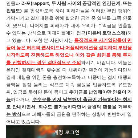
인물과
라포(rapport, 두 사람 사이의 공감적인 인간관계, 또는
친밀도)
를 형성하도록 하여 피해자들을 이러한 부업 행위에
가담시키고 결제대행을 위해 필요한 금액 중 일부를 그쪽 인물
이 냈으니, 나머지를 피해자가 내야 우리가 수익금을 인출할
수 있다는 방식으로 피해자들에게 접근
(이른바 로맨스스캠)
하
고 있습니다. 또한
본 사안에서는
특징적으로 사기일당들이 만
들어 놓은 허위의 웹사이트나 어플리케이션을 설치하여 부업을
시작하도록 진행하도록 하였으니 이와 같은 화면을 통해 투자
를 진행하시는 경우 절대적으로 주의
하시기 바랍니다. 이들은
온라인 결제대행의 횟수을 다 채워야만 환전이 가능하다면서
결제 대행을 위한 돈을 충전하도록하고, 나중에는 결제 대행의
금액을 점점 늘리는 식으로 계속 금원을 입금하도록 유도한
뒤, 입금을 못하면 돈이 묶이고
추가금을 납입해야만 인출이 가
능
하다거나,
수수료를 먼저 납부해야 출금이 가능하다는 취지
로 안내하면서, 회수도 불가능하다면서 금원의 환불을 거부하
는 방식
으로 피해자들의 금원을 편취하는 상황이 빈번하게 일
어나고 있습니다.