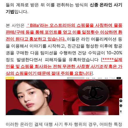
들의 계좌로 받은 뒤 이를 편취하는 방식의
신종 온라인 사기
기법
입니다.
본 사안은
'
Billa'라는 오스트리아의 쇼핑몰
을 사칭하여 물품
판매/구매
등을 통해 포인트를 얻고 이를 일정횟수 이상하면 환
전이 된다고 홍보하고 있습니다.
이들은 라인 어플리케이션 등
을 이용해서 이야기를 시작하고, 친근감을 형성한 이후에 항공
권을 구매한 다음 팀미션을 수행하면 건당 수익금이 10~20%
정도 발생한다면서 피해자들을 유혹하였습니다
[
*****
실
제
인물 및 쇼핑몰 회사와는 전혀 무관한
사칭형 사기조직
혹은 가
상의 쇼핑몰이기 때문에 절대 주의를 요합니다
].
이러한 온라인 결제 대행 사기 투자 행위의 경우, 어떠한 특정