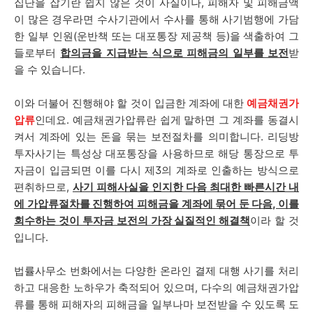
집단을 잡기란 쉽지 않은 것이 사실이나, 피해자 및 피해금액
이 많은 경우라면 수사기관에서 수사를 통해 사기범행에 가담
한 일부 인원(운반책 또는 대포통장 제공책 등)을 색출하여 그
들로부터
합의금을 지급받는 식으로 피해금의 일부를 보전
받
을 수 있습니다.
이와 더불어 진행해야 할 것이 입금한 계좌에 대한
예금채권가
압류
인데요. 예금채권가압류란 쉽게 말하면 그 계좌를 동결시
켜서 계좌에 있는 돈을 묶는 보전절차를 의미합니다. 리딩방
투자사기는 특성상 대포통장을 사용하므로 해당 통장으로 투
자금이 입금되면 이를 다시 제3의 계좌로 인출하는 방식으로
편취하므로,
사기 피해사실을 인지한 다음 최대한 빠른시간 내
에 가압류절차를 진행하여 피해금을 계좌에 묶어 둔 다음, 이를
회수하는 것이 투자금 보전의 가장 실질적인 해결책
이라 할 것
입니다.
법률사무소 번화에서는 다양한 온라인 결제 대행 사기를 처리
하고 대응한 노하우가 축적되어 있으며, 다수의 예금채권가압
류를 통해 피해자의 피해금을 일부나마 보전받을 수 있도록 도