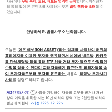
사용이나
무단 복제, 도용, 배포는 엄격히 금지
합니다. 저작권자
의 동의 없이 본 콘텐츠를 사용하는 것은
법적 책임을 초래
할 수
있습니다.
안녕하세요. 법률사무소 번화입니다.
오늘은
'이온 에셋(ION ASSET)'라는 업체를 사칭하여 허위의
홈페이지를 이용한 투자를 권유하면서
네이버 밴드방, 카카오
톡 단체채팅방 등을 통해 ETF 선물 거래 투자 등으로 안정적인
수익을 얻을 수 있다며 피해자들에게 접근한 뒤 피해자들을 속
여 투자자들로부터 투자를 유도하는
내용의
리딩방 투자사기
사례
를 설명드리려고 합니다.
제347조(사기)
①사람을 기망하여 재물의 교부를 받거나 재산
상의 이익을 취득한 자는 10년 이하의 징역 또는 2천만원 이하의
벌금에 처한다.
<개정 1995. 12. 29.>