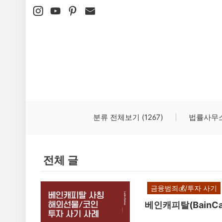
본문 바로가기
분류 전체보기
(1267)
법률사무
전체 글
금융범죄💰/투자 사기
베인캐피탈(BainCa