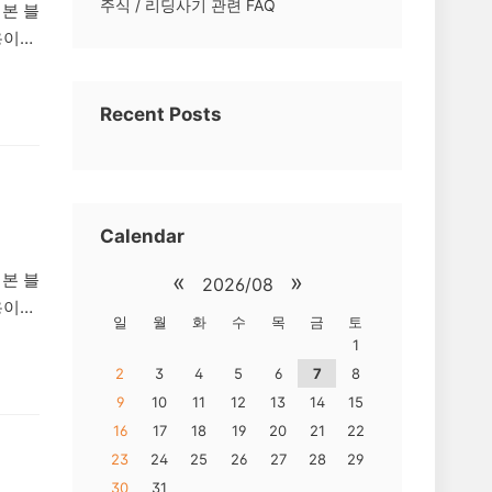
주식 / 리딩사기 관련 FAQ
 본 블
용이
 것
탈
Recent Posts
 이용
거래,
자들로
Calendar
«
»
 본 블
2026/08
용이
일
월
화
수
목
금
토
 것
1
는 허위
2
3
4
5
6
7
8
오톡 단
9
10
11
12
13
14
15
피해자
16
17
18
19
20
21
22
 사
23
24
25
26
27
28
29
30
31