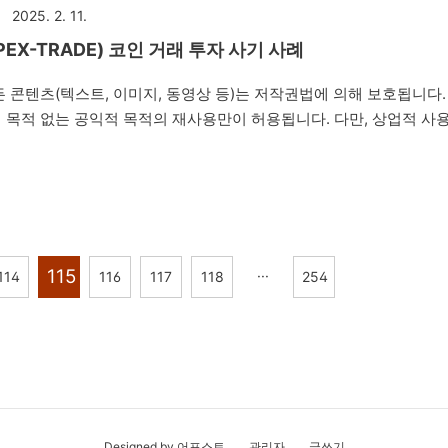
2025. 2. 11.
) ①사람을 기망하여 재물..
EX-TRADE) 코인 거래 투자 사기 사례
 콘텐츠(텍스트, 이미지, 동영상 등)는 저작권법에 의해 보호됩니다.
 목적 없는 공익적 목적의 재사용만이 허용됩니다. 다만, 상업적 사
배포는 엄격히 금지합니다. 저작권자의 동의 없이 본 콘텐츠를 사용하는
수 있습니다. 안녕하세요. 법률사무소 번화입니다. 오늘은 '아펙스 
'라는 허위의 가상화폐 거래소 투자를 권유하면서 네이버 밴드방, 카카오
스 코인 지급, 채굴 금액 적립, 비트코인 적립으로 고수익을 얻을 수
 뒤 피해자들을 속여 투자자들로부터 투자를 유도하는 내용의 리딩방
고 합니다. 제347조(..
115
···
114
116
117
118
254
Designed by 어포스트
관리자
글쓰기