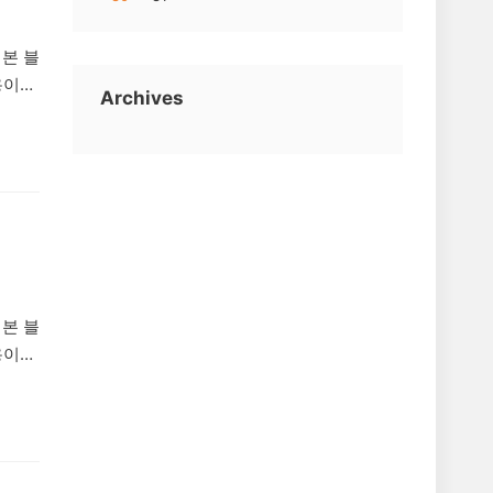
 본 블
용이
Archives
 것
카카오톡
 피해
 합니
 본 블
용이
 것
는 허
보너스
한 뒤
리려고